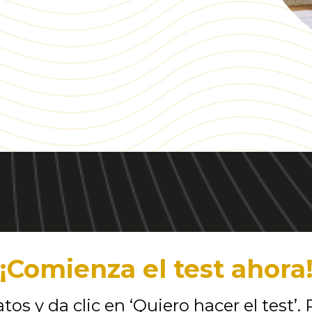
¡Comienza el test ahora
os y da clic en ‘Quiero hacer el test’. 