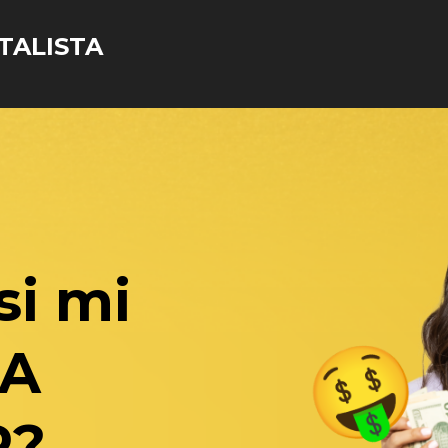
TALISTA
si mi
TA
R?