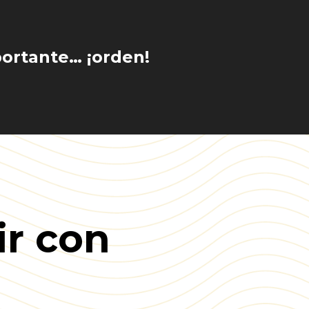
portante… ¡orden!
ir con