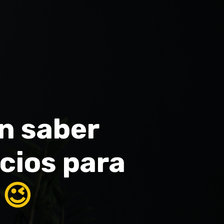
en saber
cios para
 😉