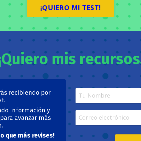
¡QUIERO MI TEST!
¡Quiero mis recursos
rás recibiendo por
st.
ndo información y
 para avanzar más
s.
ico que más revises!