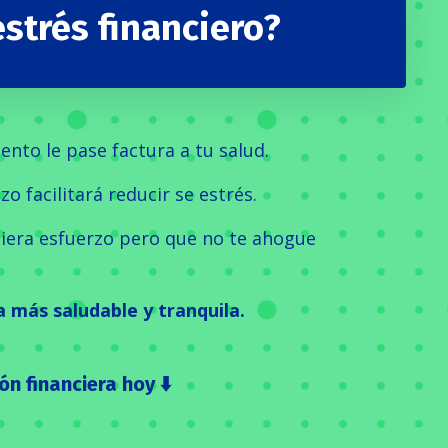
strés financiero?
ento le pase factura a tu salud.
o facilitará reducir se estrés.
quiera esfuerzo pero que no te ahogue
a más saludable y tranquila.
n financiera hoy ⬇️