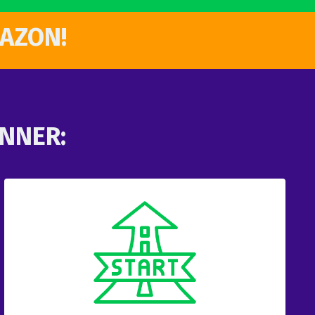
MAZON!
ANNER: