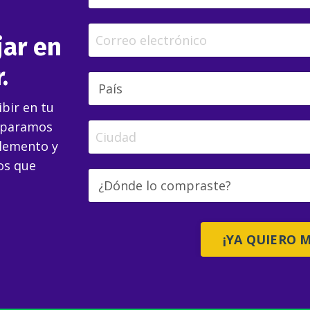
jar en
.
ibir en tu
reparamos
plemento y
os que
¡YA QUIERO M