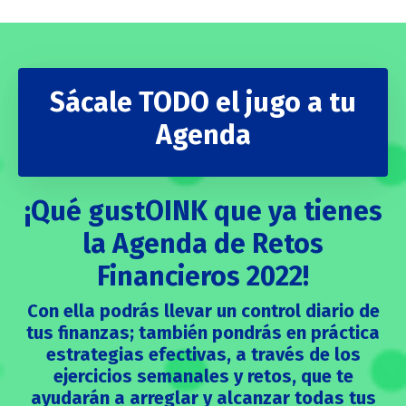
Sácale TODO el jugo a tu
Agenda
¡Qué gustOINK que ya tienes
la Agenda de Retos
Financieros 2022!
Con ella podrás llevar un control diario de
tus finanzas; también pondrás en práctica
estrategias efectivas, a través de los
ejercicios semanales y retos, que te
ayudarán a arreglar y alcanzar todas tus